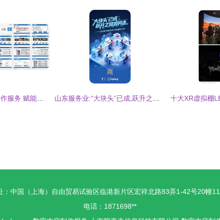
营销学院数字内容制作服务 赋能品牌高效传播
山东服务业:“大块头”已成,跃升之路如何走
址：中国（上海）自由贸易试验区临港新片区宏祥北路83弄1-42号20幢11
电话：1871698**