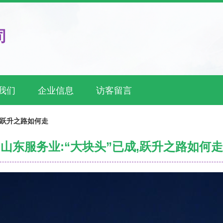
司
我们
企业信息
访客留言
,跃升之路如何走
山东服务业:“大块头”已成,跃升之路如何走