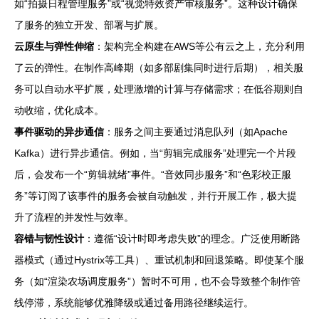
如“拍摄日程管理服务”或“视觉特效资产审核服务”。这种设计确保
了服务的独立开发、部署与扩展。
云原生与弹性伸缩
：架构完全构建在AWS等公有云之上，充分利用
了云的弹性。在制作高峰期（如多部剧集同时进行后期），相关服
务可以自动水平扩展，处理激增的计算与存储需求；在低谷期则自
动收缩，优化成本。
事件驱动的异步通信
：服务之间主要通过消息队列（如Apache
Kafka）进行异步通信。例如，当“剪辑完成服务”处理完一个片段
后，会发布一个“剪辑就绪”事件。“音效同步服务”和“色彩校正服
务”等订阅了该事件的服务会被自动触发，并行开展工作，极大提
升了流程的并发性与效率。
容错与韧性设计
：遵循“设计时即考虑失败”的理念。广泛使用断路
器模式（通过Hystrix等工具）、重试机制和回退策略。即使某个服
务（如“渲染农场调度服务”）暂时不可用，也不会导致整个制作管
线停滞，系统能够优雅降级或通过备用路径继续运行。