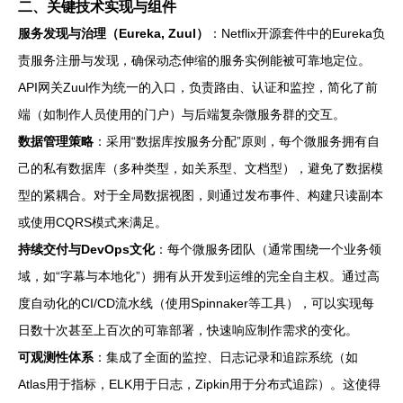
二、关键技术实现与组件
服务发现与治理（Eureka, Zuul）
：Netflix开源套件中的Eureka负
责服务注册与发现，确保动态伸缩的服务实例能被可靠地定位。
API网关Zuul作为统一的入口，负责路由、认证和监控，简化了前
端（如制作人员使用的门户）与后端复杂微服务群的交互。
数据管理策略
：采用“数据库按服务分配”原则，每个微服务拥有自
己的私有数据库（多种类型，如关系型、文档型），避免了数据模
型的紧耦合。对于全局数据视图，则通过发布事件、构建只读副本
或使用CQRS模式来满足。
持续交付与DevOps文化
：每个微服务团队（通常围绕一个业务领
域，如“字幕与本地化”）拥有从开发到运维的完全自主权。通过高
度自动化的CI/CD流水线（使用Spinnaker等工具），可以实现每
日数十次甚至上百次的可靠部署，快速响应制作需求的变化。
可观测性体系
：集成了全面的监控、日志记录和追踪系统（如
Atlas用于指标，ELK用于日志，Zipkin用于分布式追踪）。这使得